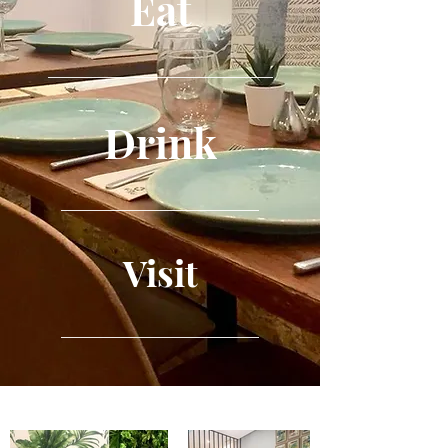
Eat
_________________________
_________________________
Drink
Drink
______________________
______________________
Visit
Visit
______________________
______________________