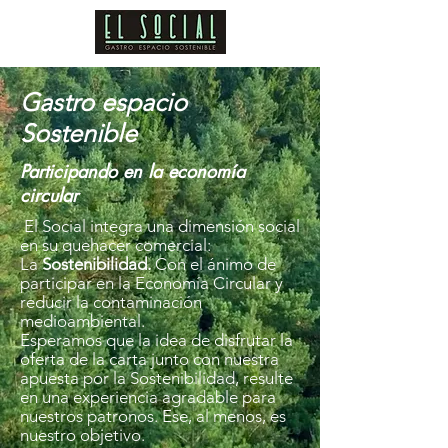
Gastro espacio
Sostenible
Participando en la economía
circular
El Social integra una dimensión social
en su quehacer comercial:
La
Sostenibilidad.
Con el ánimo de
participar en la Economía Circular y
reducir la contaminación
medioambiental.
Esperamos que la idea de disfrutar la
oferta de la carta junto con nuestra
apuesta por la Sostenibilidad, resulte
en una experiencia agradable para
nuestros patronos. Ese, al menos, es
nuestro objetivo.