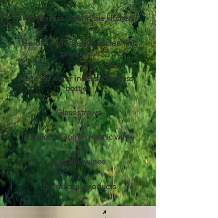
No plastics used in the kitchen
Use of biodegradable cleaning
products
Filtered water in reusable glass
bottles
Glass straws
Inclusion of some organic wines
Organic wines
Use of local products