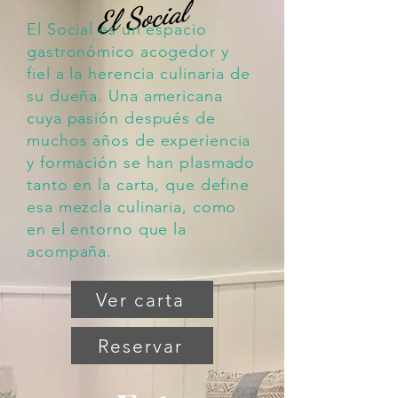
El Social
El Social
El Social es un espacio
El Social es un espacio
gastronómico acogedor y
gastronómico acogedor y
fiel a la herencia culinaria de
fiel a la herencia culinaria de
su dueña. U
na americana
su dueña. U
na americana
cuya pasión después de
cuya pasión después de
muchos años de experiencia
muchos años de experiencia
y formación se han plasmado
y formación se han plasmado
tanto en la carta, que define
tanto en la carta, que define
esa mezcla culinaria, como
esa mezcla culinaria, como
en el entorno que la
en el entorno que la
acompaña.
acompaña.
Ver carta
Ver carta
Reservar
Reservar
Eat